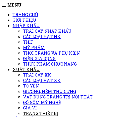
MENU
TRANG CHỦ
GIỚI THIỆU
NHẬP KHẨU
TRÁI CÂY NHẬP KHẨU
CÁC LOẠI HẠT NK
THỊT
MỸ PHẨM
THỜI TRANG VÀ PHỤ KIỆN
ĐIỆN GIA DỤNG
THỰC PHẨM CHỨC NĂNG
XUẤT KHẨU
TRÁI CÂY XK
CÁC LOẠI HẠT XK
TỔ YẾN
GIƯỜNG, NỆM THÚ CƯNG
VẬT DỤNG TRANG TRÍ NỘI THẤT
ĐỒ GỐM MỸ NGHỆ
GIA VỊ
TRANG THIẾT BỊ