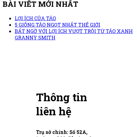
BÀI VIẾT MỚI NHẤT
LỢI ÍCH CỦA TÁO
5 GIỐNG TÁO NGỌT NHẤT THẾ GIỚI
BẤT NGỜ VỚI LỢI ÍCH VƯỢT TRỘI TỪ TÁO XANH
GRANNY SMITH
Thông tin
liên hệ
Trụ sở chính: Số 52A,