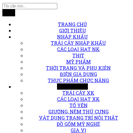
Tìm
TRANG CHỦ
GIỚI THIỆU
NHẬP KHẨU
TRÁI CÂY NHẬP KHẨU
CÁC LOẠI HẠT NK
THỊT
MỸ PHẨM
THỜI TRANG VÀ PHỤ KIỆN
ĐIỆN GIA DỤNG
THỰC PHẨM CHỨC NĂNG
XUẤT KHẨU
TRÁI CÂY XK
CÁC LOẠI HẠT XK
TỔ YẾN
GIƯỜNG, NỆM THÚ CƯNG
VẬT DỤNG TRANG TRÍ NỘI THẤT
ĐỒ GỐM MỸ NGHỆ
GIA VỊ