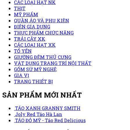
CÁC LOẠI HẠT NK
THỊT
MỸ PHẨM
QUẦN ÁO VÀ PHỤ KIỆN
ĐIỆN GIA DỤNG
THỰC PHẨM CHỨC NĂNG
TRÁI CÂY XK
CÁC LOẠI HẠT XK
TỔ YẾN
GIƯỜNG ĐỆM THÚ CƯNG
VẬT DỤNG TRANG TRÍ NỘI THẤT
GỐM SỨ MỸ NGHỆ
GIA VỊ
TRANG THIẾT BỊ
SẢN PHẨM MỚI NHẤT
TÁO XANH GRANNY SMITH
Joly Red Táo Hà Lan
TÁO ĐỎ MỸ - Táo Red Delicious