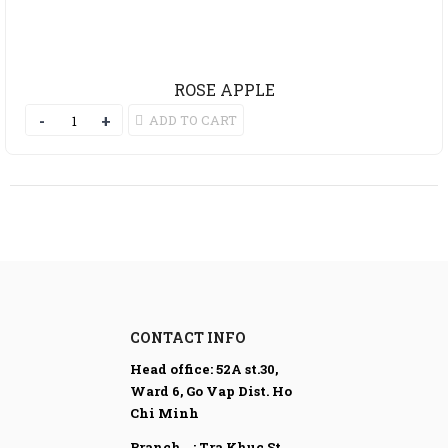
ROSE APPLE
ADD TO CART
CONTACT INFO
Head office:
52A st.30,
Ward 6, Go Vap Dist. Ho
Chi Minh
Branch : Tra Khuc St.,