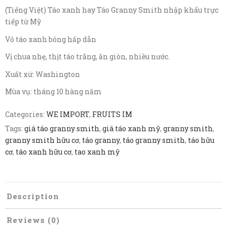
(Tiếng Việt) Táo xanh hay Táo Granny Smith nhập khẩu trực
tiếp từ Mỹ
Vỏ táo xanh bóng hấp dẫn
Vị chua nhẹ, thịt táo trắng, ăn giòn, nhiều nước.
Xuất xứ: Washington
Mùa vụ: tháng 10 hàng năm
Categories:
WE IMPORT
,
FRUITS IM
Tags:
giá táo granny smith
,
giá táo xanh mỹ
,
granny smith
,
granny smith hữu cơ
,
táo granny
,
táo granny smith
,
táo hữu
cơ
,
táo xanh hữu cơ
,
tao xanh mỹ
Description
Reviews (0)