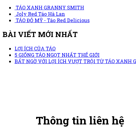
TÁO XANH GRANNY SMITH
Joly Red Táo Hà Lan
TÁO ĐỎ MỸ - Táo Red Delicious
BÀI VIẾT MỚI NHẤT
LỢI ÍCH CỦA TÁO
5 GIỐNG TÁO NGỌT NHẤT THẾ GIỚI
BẤT NGỜ VỚI LỢI ÍCH VƯỢT TRỘI TỪ TÁO XANH
Thông tin liên hệ