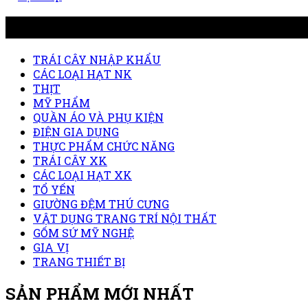
DANH MỤC
TRÁI CÂY NHẬP KHẨU
CÁC LOẠI HẠT NK
THỊT
MỸ PHẨM
QUẦN ÁO VÀ PHỤ KIỆN
ĐIỆN GIA DỤNG
THỰC PHẨM CHỨC NĂNG
TRÁI CÂY XK
CÁC LOẠI HẠT XK
TỔ YẾN
GIƯỜNG ĐỆM THÚ CƯNG
VẬT DỤNG TRANG TRÍ NỘI THẤT
GỐM SỨ MỸ NGHỆ
GIA VỊ
TRANG THIẾT BỊ
SẢN PHẨM MỚI NHẤT