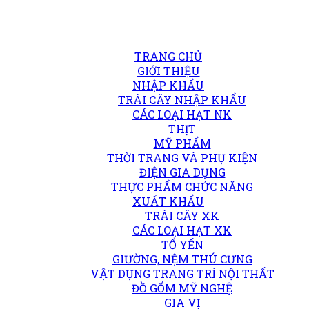
TRANG CHỦ
GIỚI THIỆU
NHẬP KHẨU
TRÁI CÂY NHẬP KHẨU
CÁC LOẠI HẠT NK
THỊT
MỸ PHẨM
THỜI TRANG VÀ PHỤ KIỆN
ĐIỆN GIA DỤNG
THỰC PHẨM CHỨC NĂNG
XUẤT KHẨU
TRÁI CÂY XK
CÁC LOẠI HẠT XK
TỔ YẾN
GIƯỜNG, NỆM THÚ CƯNG
VẬT DỤNG TRANG TRÍ NỘI THẤT
ĐỒ GỐM MỸ NGHỆ
GIA VỊ