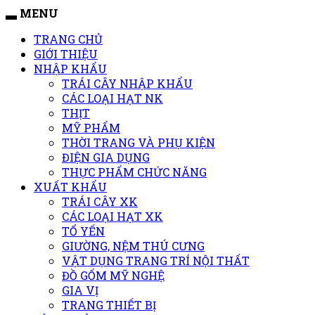
MENU
TRANG CHỦ
GIỚI THIỆU
NHẬP KHẨU
TRÁI CÂY NHẬP KHẨU
CÁC LOẠI HẠT NK
THỊT
MỸ PHẨM
THỜI TRANG VÀ PHỤ KIỆN
ĐIỆN GIA DỤNG
THỰC PHẨM CHỨC NĂNG
XUẤT KHẨU
TRÁI CÂY XK
CÁC LOẠI HẠT XK
TỔ YẾN
GIƯỜNG, NỆM THÚ CƯNG
VẬT DỤNG TRANG TRÍ NỘI THẤT
ĐỒ GỐM MỸ NGHỆ
GIA VỊ
TRANG THIẾT BỊ