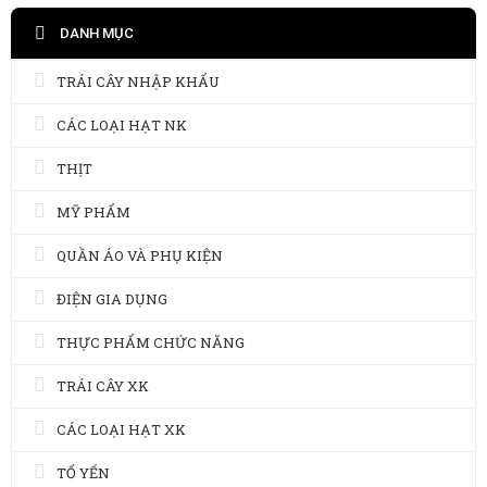
DANH MỤC
TRÁI CÂY NHẬP KHẨU
CÁC LOẠI HẠT NK
THỊT
MỸ PHẨM
QUẦN ÁO VÀ PHỤ KIỆN
ĐIỆN GIA DỤNG
THỰC PHẨM CHỨC NĂNG
TRÁI CÂY XK
CÁC LOẠI HẠT XK
TỔ YẾN