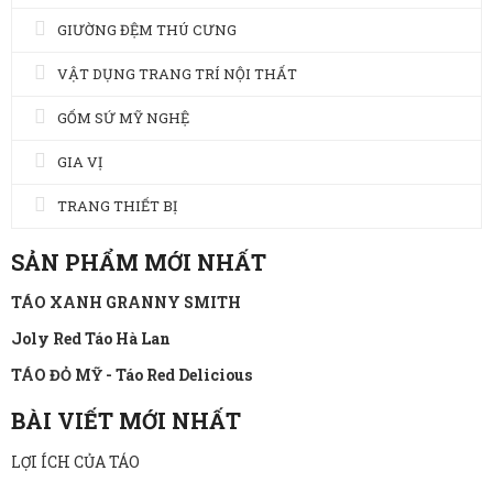
GIƯỜNG ĐỆM THÚ CƯNG
VẬT DỤNG TRANG TRÍ NỘI THẤT
GỐM SỨ MỸ NGHỆ
GIA VỊ
TRANG THIẾT BỊ
SẢN PHẨM MỚI NHẤT
TÁO XANH GRANNY SMITH
Joly Red Táo Hà Lan
TÁO ĐỎ MỸ - Táo Red Delicious
BÀI VIẾT MỚI NHẤT
LỢI ÍCH CỦA TÁO