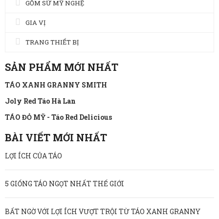
GỐM SỨ MỸ NGHỆ
GIA VỊ
TRANG THIẾT BỊ
SẢN PHẨM MỚI NHẤT
TÁO XANH GRANNY SMITH
Joly Red Táo Hà Lan
TÁO ĐỎ MỸ - Táo Red Delicious
BÀI VIẾT MỚI NHẤT
LỢI ÍCH CỦA TÁO
5 GIỐNG TÁO NGỌT NHẤT THẾ GIỚI
BẤT NGỜ VỚI LỢI ÍCH VƯỢT TRỘI TỪ TÁO XANH GRANNY