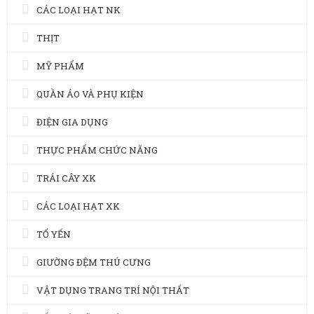
CÁC LOẠI HẠT NK
THỊT
MỸ PHẨM
QUẦN ÁO VÀ PHỤ KIỆN
ĐIỆN GIA DỤNG
THỰC PHẨM CHỨC NĂNG
TRÁI CÂY XK
CÁC LOẠI HẠT XK
TỔ YẾN
GIƯỜNG ĐỆM THÚ CƯNG
VẬT DỤNG TRANG TRÍ NỘI THẤT