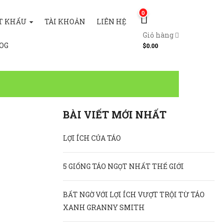
0
T KHẨU
TÀI KHOẢN
LIÊN HỆ
Giỏ hàng
OG
$
0.00
BÀI VIẾT MỚI NHẤT
LỢI ÍCH CỦA TÁO
5 GIỐNG TÁO NGỌT NHẤT THẾ GIỚI
BẤT NGỜ VỚI LỢI ÍCH VƯỢT TRỘI TỪ TÁO
XANH GRANNY SMITH