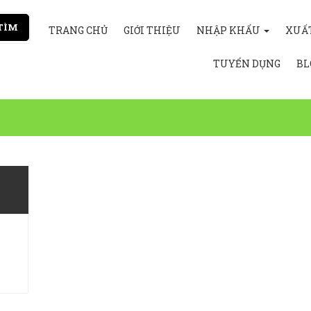
TÌM
TRANG CHỦ
GIỚI THIỆU
NHẬP KHẨU
XUẤ
TUYỂN DỤNG
BL