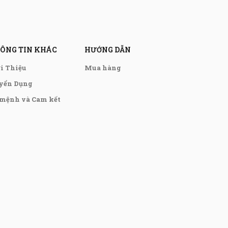
ÔNG TIN KHÁC
HƯỚNG DẪN
ới Thiệu
Mua hàng
yển Dụng
 mệnh và Cam kết
0