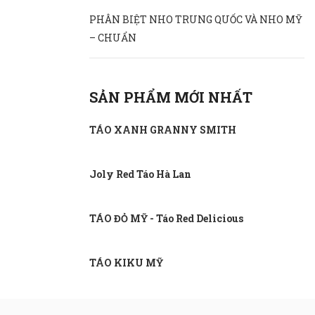
PHÂN BIỆT NHO TRUNG QUỐC VÀ NHO MỸ
– CHUẨN
SẢN PHẨM MỚI NHẤT
TÁO XANH GRANNY SMITH
Joly Red Táo Hà Lan
TÁO ĐỎ MỸ - Táo Red Delicious
TÁO KIKU MỸ