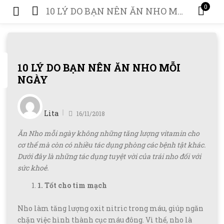
0
10 LÝ DO BẠN NÊN ĂN NHO MỖI NGÀY
10 LÝ DO BẠN NÊN ĂN NHO MỖI
NGÀY
Posted
on
Lita
16/11/2018
Ăn Nho mỗi ngày không những tăng lượng vitamin cho
cơ thể mà còn có nhiều tác dụng phòng các bệnh tật khác.
Dưới đây là những tác dụng tuyệt vời của trái nho đối với
sức khoẻ.
1. Tốt cho tim mạch
Nho làm tăng lượng oxit nitric trong máu, giúp ngăn
chặn việc hình thành cục máu đông. Vì thế, nho là