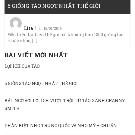
5 GIỐNG TÁO NGỌT NHẤT THẾ GIỚI
Posted
on
Lita
15/01/2019
Đến hiện tại trên thế giới có khoảng hơn 1000 giống táo
khác nhau, [...]
BÀI VIẾT MỚI NHẤT
LỢI ÍCH CỦA TÁO
5 GIỐNG TÁO NGỌT NHẤT THẾ GIỚI
BẤT NGỜ VỚI LỢI ÍCH VƯỢT TRỘI TỪ TÁO XANH GRANNY
SMITH
PHÂN BIỆT NHO TRUNG QUỐC VÀ NHO MỸ – CHUẨN