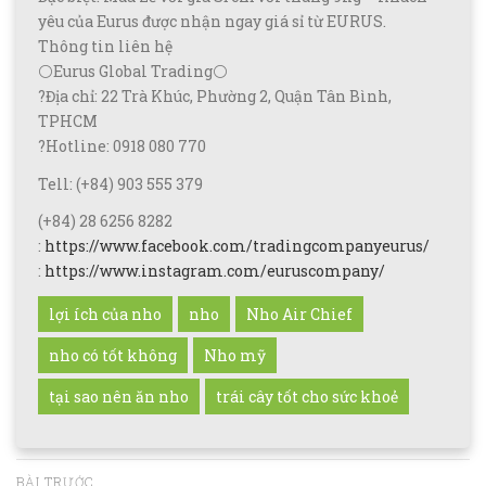
yêu của Eurus được nhận ngay giá sỉ từ EURUS.
Thông tin liên hệ
⚪Eurus Global Trading⚪
?Địa chỉ: 22 Trà Khúc, Phường 2, Quận Tân Bình,
TPHCM
?Hotline: 0918 080 770
Tell: (+84) 903 555 379
(+84) 28 6256 8282
:
https://www.facebook.com/tradingcompanyeurus/
:
https://www.instagram.com/euruscompany/
lợi ích của nho
nho
Nho Air Chief
nho có tốt không
Nho mỹ
tại sao nên ăn nho
trái cây tốt cho sức khoẻ
BÀI TRƯỚC