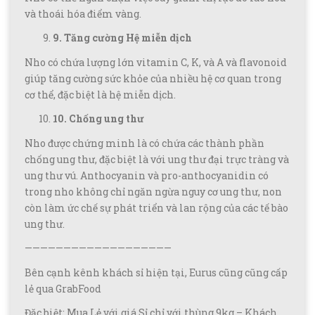
và thoái hóa điểm vàng.
9. Tăng cường Hệ miễn dịch
Nho có chứa lượng lớn vitamin C, K, và A và flavonoid
giúp tăng cường sức khỏe của nhiều hệ cơ quan trong
cơ thể, đặc biệt là hệ miễn dịch.
10. Chống ung thư
Nho được chứng minh là có chứa các thành phần
chống ung thư, đặc biệt là với ung thư đại trực tràng và
ung thư vú. Anthocyanin và pro-anthocyanidin có
trong nho không chỉ ngăn ngừa nguy cơ ung thư, non
còn làm ức chế sự phát triển và lan rộng của các tế bào
ung thư.
———————————————————
Bên cạnh kênh khách sỉ hiện tại, Eurus cũng cũng cấp
lẻ qua GrabFood
Đặc biệt: Mua Lẻ với giá Sỉ chỉ với thùng 9kg – Khách